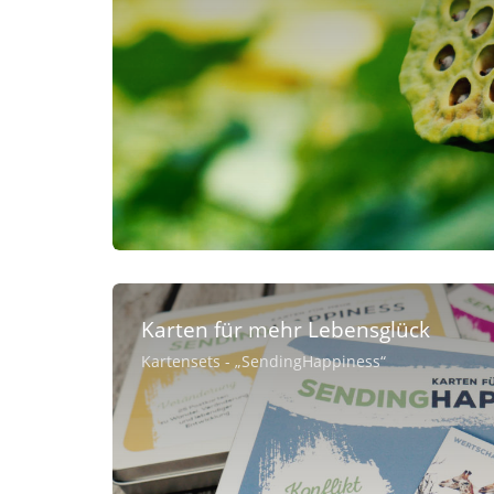
Karten für mehr Lebensglück
Kartensets - „SendingHappiness“