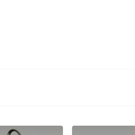
KONTOR FÜR LEBENSGLÜCK
ÜBER MICH
ANGEB
Zur Person
Ausbildung
Erfahrungen